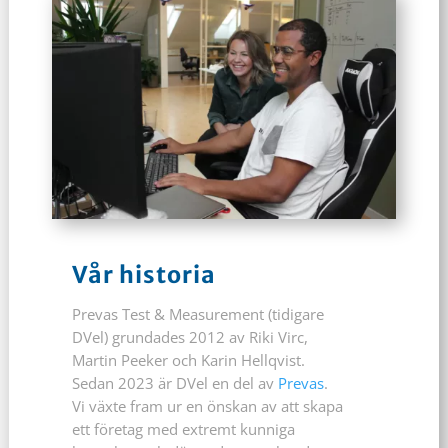
Vår historia
Prevas Test & Measurement (tidigare
DVel) grundades 2012 av Riki Virc,
Martin Peeker och Karin Hellqvist.
Sedan 2023 är DVel en del av
Prevas
.
Vi växte fram ur en önskan av att skapa
ett företag med extremt kunniga