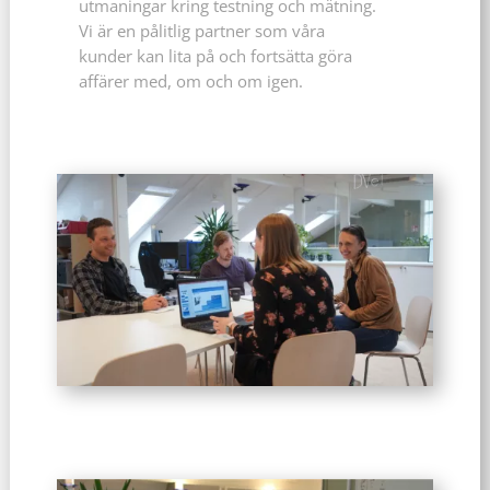
utmaningar kring testning och mätning.
Vi är en pålitlig partner som våra
kunder kan lita på och fortsätta göra
affärer med, om och om igen.